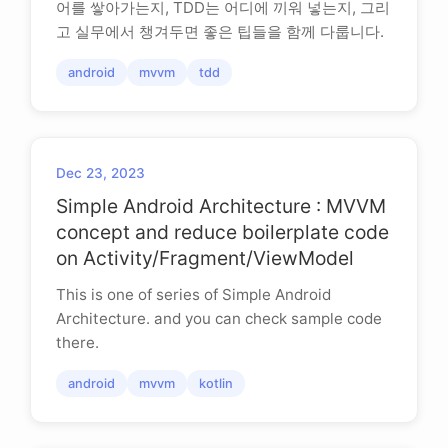
어를 쌓아가는지, TDD는 어디에 끼워 넣는지, 그리
고 실무에서 챙겨두면 좋은 팁들을 함께 다룹니다.
android
mvvm
tdd
Dec 23, 2023
Simple Android Architecture : MVVM
concept and reduce boilerplate code
on Activity/Fragment/ViewModel
This is one of series of Simple Android
Architecture. and you can check sample code
there.
android
mvvm
kotlin