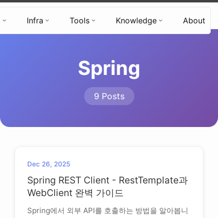
Hyun's Tech Blog
d
Infra
Tools
Knowledge
About
Spring
9 Posts
Dec 26, 2025
Spring REST Client - RestTemplate과
WebClient 완벽 가이드
Spring에서 외부 API를 호출하는 방법을 알아봅니