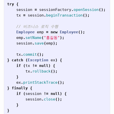
try
{
session
=
sessionFactory
.
openSession
();
tx
=
session
.
beginTransaction
();
// 비즈니스 로직 수행
Employee
emp
=
new
Employee
();
emp
.
setName
(
"홍길동"
);
session
.
save
(
emp
);
tx
.
commit
();
}
catch
(
Exception
ex
)
{
if
(
tx
!=
null
)
{
tx
.
rollback
();
}
ex
.
printStackTrace
();
}
finally
{
if
(
session
!=
null
)
{
session
.
close
();
}
}