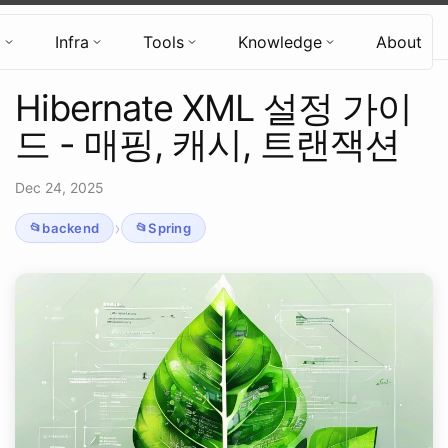
Hyun's Tech Blog
d
Infra
Tools
Knowledge
About
Hibernate XML 설정 가이
드 - 매핑, 캐시, 트랜잭션
Dec 24, 2025
›
backend
Spring