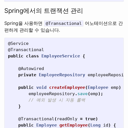
Spring에서의 트랜잭션 관리
Spring을 사용하면
어노테이션으로 간
@Transactional
편하게 관리할 수 있습니다.
@Service
@Transactional
public
class
EmployeeService
{
@Autowired
private
EmployeeRepository
employeeReposit
public
void
createEmployee
(
Employee
emp
)
{
employeeRepository
.
save
(
emp
);
// 예외 발생 시 자동 롤백
}
@Transactional
(
readOnly
=
true
)
public
Employee
getEmployee
(
Long
id
)
{