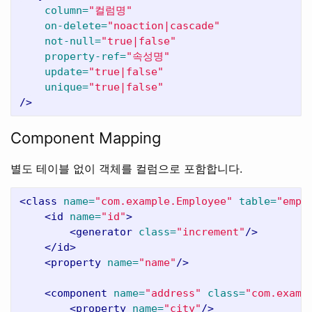
column=
"컬럼명"
on-delete=
"noaction|cascade"
not-null=
"true|false"
property-ref=
"속성명"
update=
"true|false"
unique=
"true|false"
/>
Component Mapping
별도 테이블 없이 객체를 컬럼으로 포함합니다.
<class
name=
"com.example.Employee"
table=
"emp1
<id
name=
"id"
>
<generator
class=
"increment"
/>
</id>
<property
name=
"name"
/>
<component
name=
"address"
class=
"com.examp
<property
name=
"city"
/>