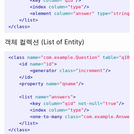
<key
column=
"qid"
/>
<index
column=
"type"
/>
<element
column=
"answer"
type=
"string"
</list>
</class>
객체 컬렉션 (List of Entity)
<class
name=
"com.example.Question"
table=
"q100
<id
name=
"id"
>
<generator
class=
"increment"
/>
</id>
<property
name=
"qname"
/>
<list
name=
"answers"
>
<key
column=
"qid"
not-null=
"true"
/>
<index
column=
"type"
/>
<one-to-many
class=
"com.example.Answer
</list>
</class>