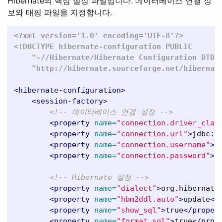
Hibernate의 핵심 설정 파일입니다. 데이터베이스 연결 정
보와 매핑 파일을 지정합니다.
<?xml version='1.0' encoding='UTF-8'?>
<!DOCTYPE hibernate-configuration PUBLIC

    "-//Hibernate/Hibernate Configuration DTD 3
    "http://hibernate.sourceforge.net/hibernat
<hibernate-configuration>
<session-factory>
<!-- 데이터베이스 연결 설정 -->
<property
name=
"connection.driver_clas
<property
name=
"connection.url"
>
jdbc:o
<property
name=
"connection.username"
>
s
<property
name=
"connection.password"
>
o
<!-- Hibernate 설정 -->
<property
name=
"dialect"
>
org.hibernate
<property
name=
"hbm2ddl.auto"
>
update
</
<property
name=
"show_sql"
>
true
</proper
<property
name=
"format_sql"
>
true
</prop