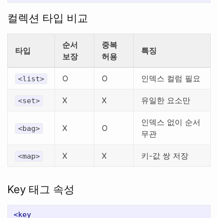
컬렉션 타입 비교
순서
중복
타입
특징
보장
허용
O
O
인덱스 컬럼 필요
<list>
X
X
유일한 요소만
<set>
인덱스 없이 순서
X
O
<bag>
무관
X
X
키-값 쌍 저장
<map>
Key 태그 속성
<key