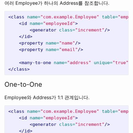
여러 Employee가 하나의 Address를 참조합니다.
<class
name=
"com.example.Employee"
table=
"emp2
<id
name=
"employeeId"
>
<generator
class=
"increment"
/>
</id>
<property
name=
"name"
/>
<property
name=
"email"
/>
<many-to-one
name=
"address"
unique=
"true"
</class>
One-to-One
Employee와 Address가 1:1 관계입니다.
<class
name=
"com.example.Employee"
table=
"emp2
<id
name=
"employeeId"
>
<generator
class=
"increment"
/>
</id>