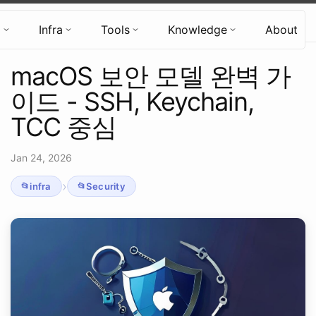
Hyun's Tech Blog
d
Infra
Tools
Knowledge
About
macOS 보안 모델 완벽 가
이드 - SSH, Keychain,
TCC 중심
Jan 24, 2026
›
infra
Security