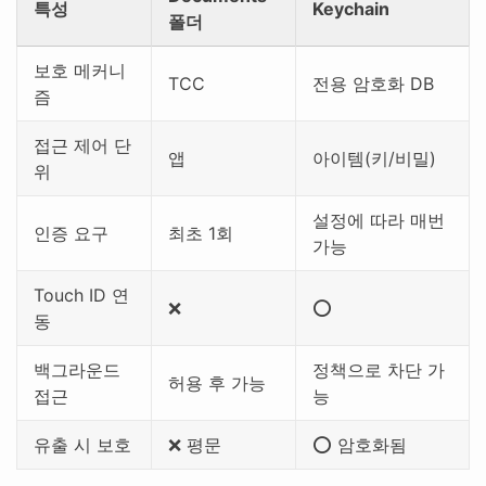
특성
Keychain
폴더
보호 메커니
TCC
전용 암호화 DB
즘
접근 제어 단
앱
아이템(키/비밀)
위
설정에 따라 매번
인증 요구
최초 1회
가능
Touch ID 연
❌
⭕
동
백그라운드
정책으로 차단 가
허용 후 가능
접근
능
유출 시 보호
❌ 평문
⭕ 암호화됨